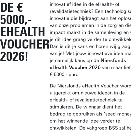
DE €
innovatief idee in de eHealth- of
revalidatietechniek? Een technologis
5000,-
innovatie die bijdraagt aan het oplos
van onze problemen in de zorg en di
EHEALTH
impact maakt in de samenleving en 
je dit idee graag verder te ontwikke
VOUCHER
Dan is dit je kans en horen wij graag
2026!
van je! Met jouw innovatieve idee m
je namelijk kans op de
Niersfonds
eHealth Voucher 2026
van maar lief
€ 5000,- euro!
De Niersfonds eHealth Voucher word
uitgereikt om nieuwe ideeën in de
eHealth- of revalidatietechniek te
stimuleren. De winnaar dient het
bedrag te gebruiken als ‘seed mone
om het winnende idee verder te
ontwikkelen. De vakgroep BSS zal h