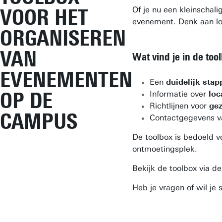
VOOR HET
Of je nu een kleinschali
evenement. Denk aan loc
ORGANISEREN
VAN
Wat vind je in de too
EVENEMENTEN
Een
duidelijk sta
OP DE
Informatie over
loc
Richtlijnen voor
gez
CAMPUS
Contactgegevens v
De toolbox is bedoeld 
ontmoetingsplek.
Bekijk de toolbox via d
Heb je vragen of wil je