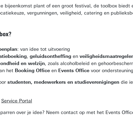
ge bijeenkomst plant of een groot festival, de toolbox biedt
atiekeuze, vergunningen, veiligheid, catering en publieks
lbox?
ppenplan
: van idee tot uitvoering
atieboeking
,
geluidsontheffing
en
veiligheidsmaatregele
ondheid en welzijn
, zoals alcoholbeleid en gehoorbesche
an het
Booking Office
en
Events Office
voor ondersteunin
voor
studenten, medewerkers en studieverenigingen
die i
e
Service Portal
 sparren over je idee? Neem contact op met het Events Offi