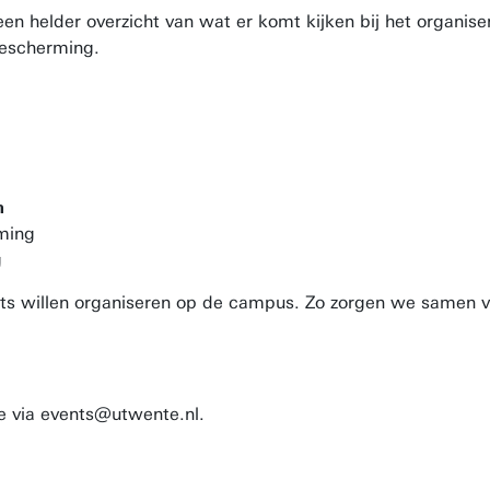
 een helder overzicht van wat er komt kijken bij het organis
bescherming.
n
rming
g
ets willen organiseren op de campus. Zo zorgen we samen voo
ce via events@utwente.nl.