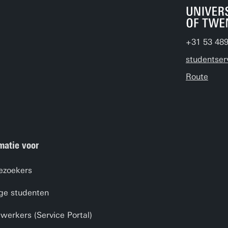
+31 53 48
studentser
Route
matie voor
ezoekers
ge studenten
erkers (Service Portal)