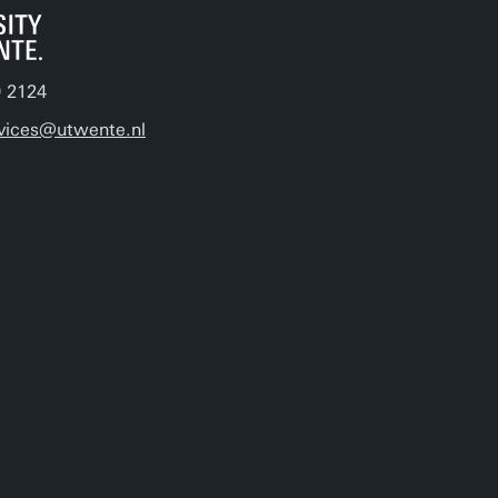
9 2124
vices@utwente.nl