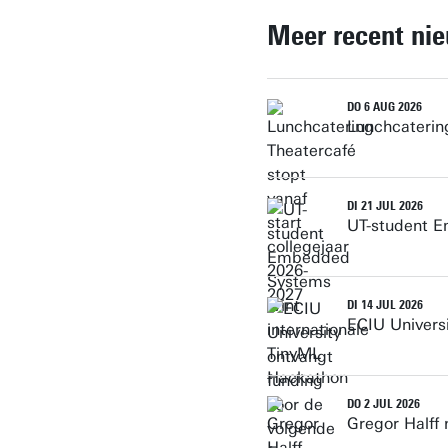
Meer recent ni
DO 6 AUG 2026
Lunchcatering
DI 21 JUL 2026
UT-student E
DI 14 JUL 2026
ECIU Universi
DO 2 JUL 2026
Gregor Halff 