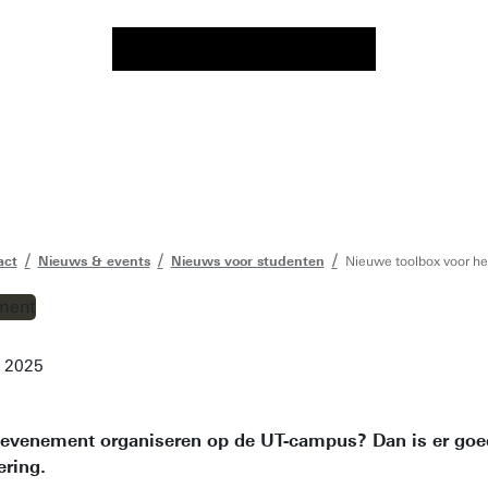
act
Nieuws & events
Nieuws voor studenten
Nieuwe toolbox voor h
s 2025
 of evenement organiseren op de UT-campus? Dan is er goe
ering.