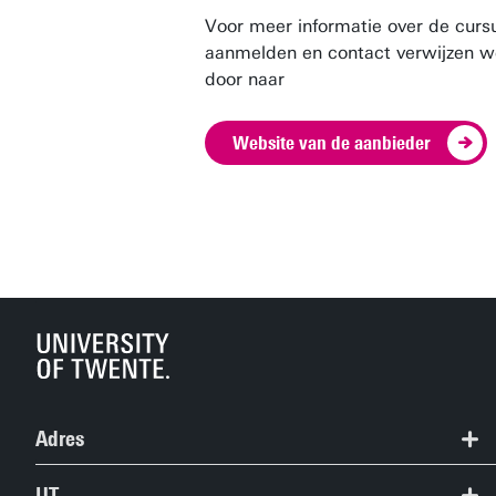
Voor meer informatie over de curs
aanmelden en contact verwijzen w
door naar
Website van de aanbieder
Adres
+31 (0) 53 489 9111
UT