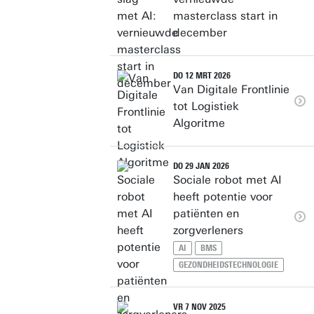
masterclass start in
december
DO 12 MRT 2026
Van Digitale Frontlinie
tot Logistiek
Algoritme
DO 29 JAN 2026
Sociale robot met AI
heeft potentie voor
patiënten en
zorgverleners
AI
BMS
GEZONDHEIDSTECHNOLOGIE
VR 7 NOV 2025