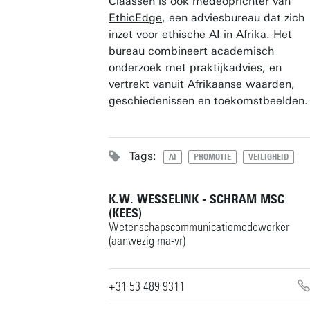
Claassen is ook medeoprichter van
EthicEdge
, een adviesbureau dat zich
inzet voor ethische AI in Afrika. Het
bureau combineert academisch
onderzoek met praktijkadvies, en
vertrekt vanuit Afrikaanse waarden,
geschiedenissen en toekomstbeelden.
Tags:
AI
PROMOTIE
VEILIGHEID
K.W. WESSELINK - SCHRAM MSC
(KEES)
Wetenschapscommunicatiemedewerker
(aanwezig ma-vr)
+31 53 489 9311