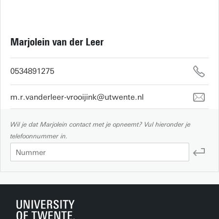
Marjolein van der Leer
0534891275
m.r.vanderleer-vrooijink@utwente.nl
Wil je dat Marjolein contact met je opneemt? Vul hieronder je
telefoonnummer in.