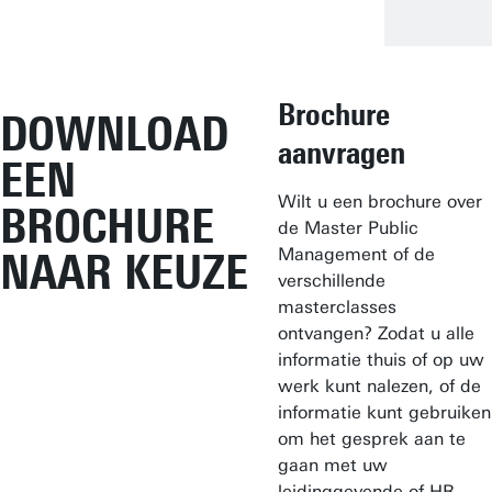
Brochure
DOWNLOAD
aanvragen
EEN
Wilt u een brochure over
BROCHURE
de Master Public
Management of de
NAAR KEUZE
verschillende
masterclasses
ontvangen? Zodat u alle
informatie thuis of op uw
werk kunt nalezen, of de
informatie kunt gebruiken
om het gesprek aan te
gaan met uw
leidinggevende of HR