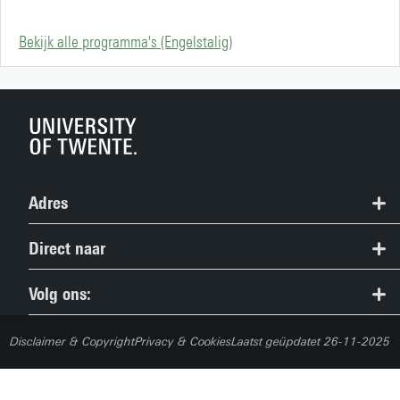
Bekijk alle programma's (Engelstalig)
Adres
Studieinformatiecentrum
Direct naar
053 489 5489
Alle bacheloropleidingen
Volg ons:
study@utwente.nl
Open Dagen en studiekeuze
Route
Disclaimer & Copyright
Privacy & Cookies
Laatst geüpdatet 26-11-2025
Aanmelden voor een studie