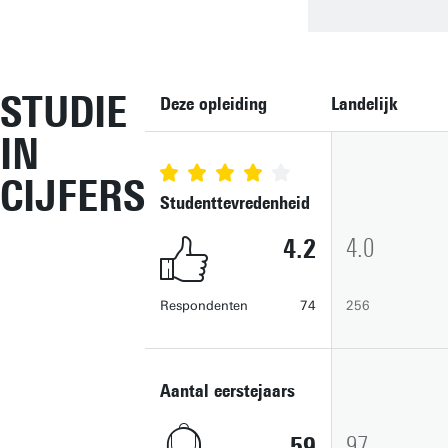
STUDIE
Deze opleiding
Landelijk
IN
CIJFERS
Studenttevredenheid
4.2
4.0
Respondenten
74
256
Aantal eerstejaars
59
97