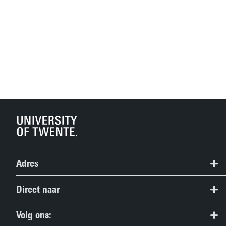
Adres
Studieinformatiecentrum
Direct naar
053 489 5489
Alle bacheloropleidingen
Volg ons:
study@utwente.nl