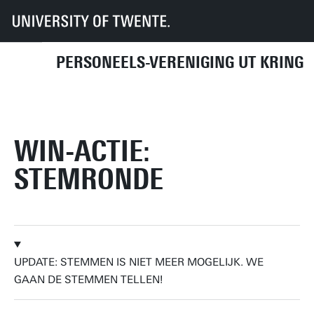
UT
UT-Kring
Archief
Mededelingen/ nieuws
2016
Win-actie: stemronde
PERSONEELS-VERENIGING UT KRING
KOMENDE ACTIVITEITEN
DIRECT NAAR
WIN-ACTIE:
STEMRONDE
UPDATE: STEMMEN IS NIET MEER MOGELIJK. WE
GAAN DE STEMMEN TELLEN!