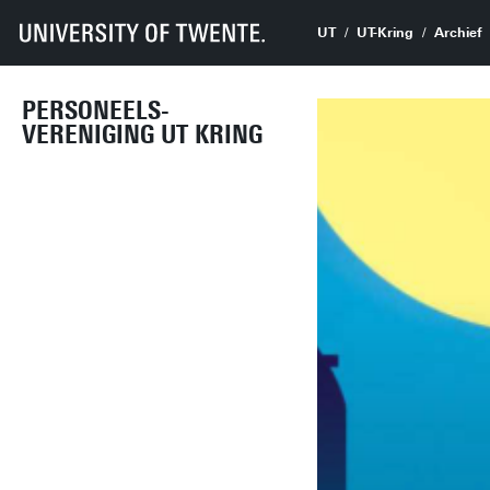
UT
UT-Kring
Archief
PERSONEELS-
VERENIGING UT KRING