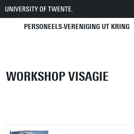
UT
UT-Kring
Archief
Activiteiten
2011
Workshop visagie
PERSONEELS-VERENIGING UT KRING
KOMENDE ACTIVITEITEN
DIRECT NAAR
WORKSHOP VISAGIE