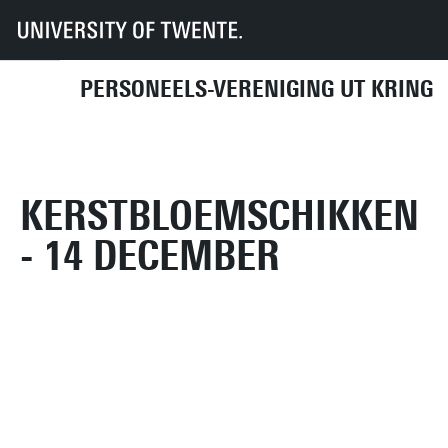
UT
UT-Kring
Archief
Fotoalbum 2015
Kerstbloemschikken - 14 december
PERSONEELS-VERENIGING UT KRING
KOMENDE ACTIVITEITEN
DIRECT NAAR
KERSTBLOEMSCHIKKEN
- 14 DECEMBER