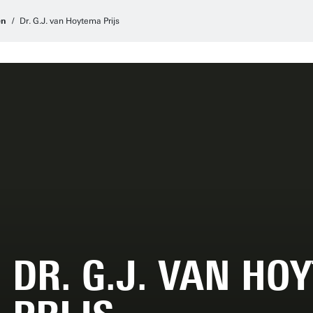
en
Dr. G.J. van Hoytema Prijs
DR. G.J. VAN HO