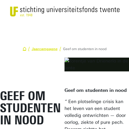
Jaarcampagne
Geef om studenten in nood
Geef om studenten in nood
GEEF OM
“
Een plotselinge crisis kan
STUDENTEN
het leven van een student
volledig ontwrichten — door
IN NOOD
oorlog, ziekte of pure pech.