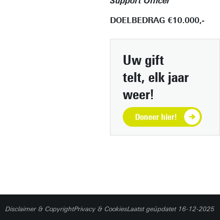
Support Officer
DOELBEDRAG €10.000,-
Uw gift
telt,
elk jaar
weer!
Doneer hier!
Disclaimer & Copyright
Privacy & Cookies
Laatst geüpdatet 16-12-2025