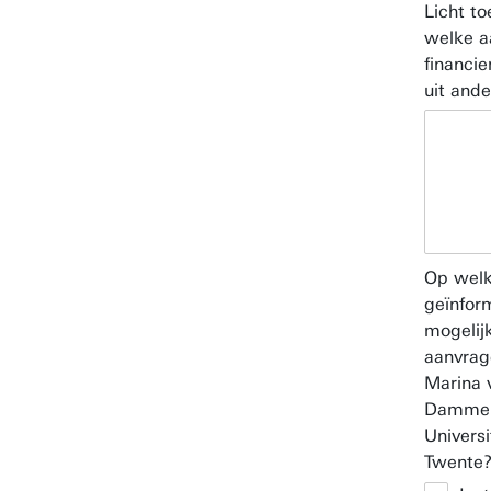
Licht to
welke a
financie
uit and
Op welk
geïnfor
mogelijk
aanvrag
Marina 
Dammebe
Universi
Twente