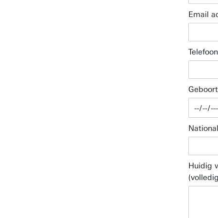
Email a
Telefoo
Geboor
National
Huidig 
(volledi