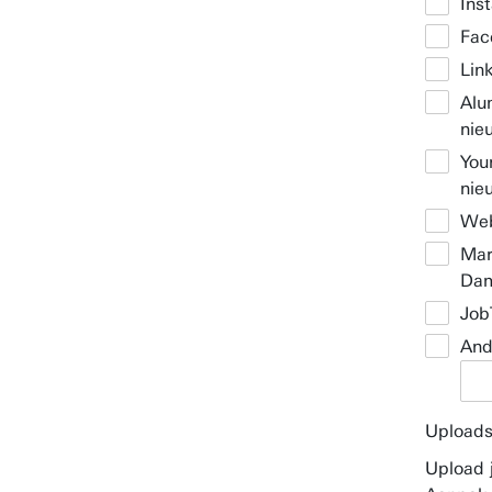
Ins
Fac
Lin
Alu
nie
You
nie
Web
Mar
Da
Job
And
Upload
Upload 