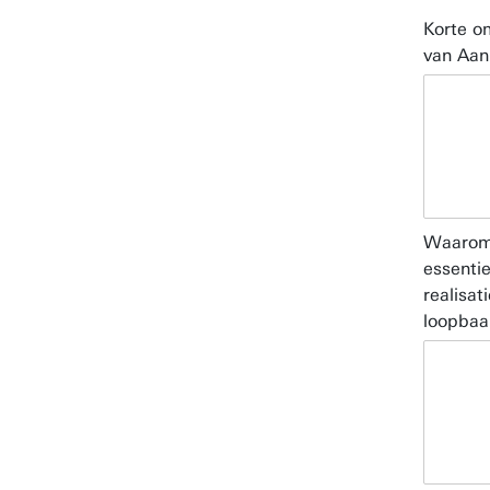
Korte o
van Aa
Waarom 
essentie
realisat
loopba