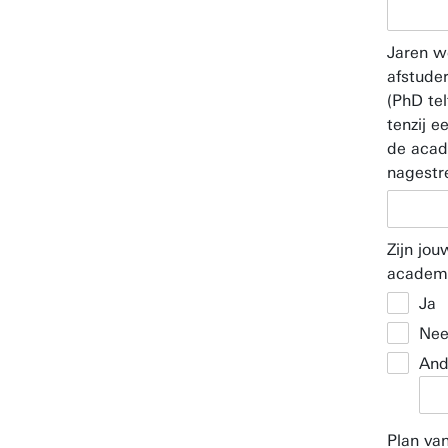
Jaren w
afstude
(PhD tel
tenzij e
de acad
nagestr
Zijn jo
academi
Ja
Ne
And
Plan va