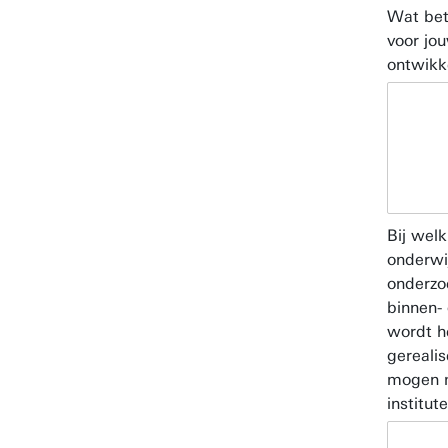
Wat bet
voor jo
ontwikk
Bij wel
onderwij
onderzoe
binnen- 
wordt h
gerealis
mogen 
institut