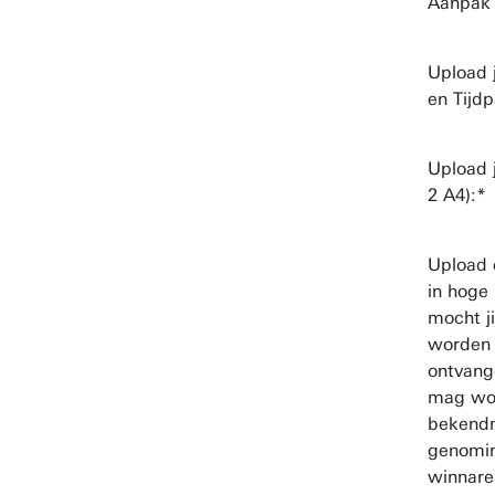
Aanpak 
Upload 
en Tijd
Upload 
2 A4):
Upload 
in hoge 
mocht j
worden 
ontvang
mag wor
bekend
genomi
winnare