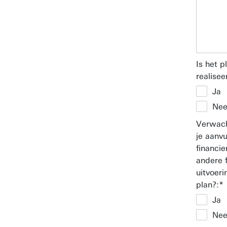
Is het p
realisee
Ja
Ne
Verwach
je aanv
financier
andere 
uitvoer
plan?:
Ja
Ne