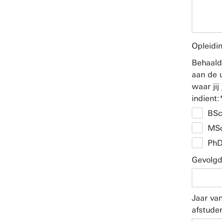
Opleidi
Behaald
aan de u
waar ji
indient:
BSc
MS
Ph
Gevolgd
Jaar va
afstude