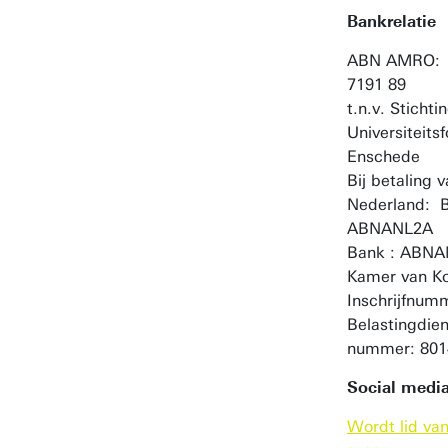
Bankrelatie
ABN AMRO: 
7191 89
t.n.v. Stichti
Universiteits
Enschede
Bij betaling 
Nederland: B
ABNANL2A
Bank : ABNA
Kamer van K
Inschrijfnum
Belastingdien
nummer: 801
Social medi
Wordt lid va