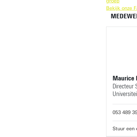
groep
Bekijk onze 
MEDEWE
Maurice 
Directeur 
Universite
053 489 3