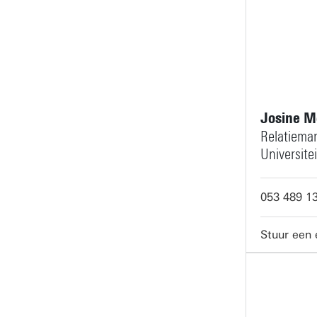
M.L.G.Ess
Josine M
Relatieman
Universite
053 489 1
J.E.Meerb