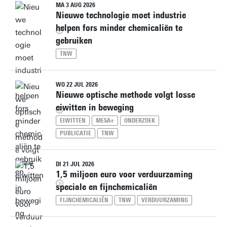
MA 3 AUG 2026
Nieuwe technologie moet industrie
helpen fors minder chemicaliën te
gebruiken
TNW
WO 22 JUL 2026
Nieuwe optische methode volgt losse
eiwitten in beweging
EIWITTEN
MESA+
ONDERZOEK
PUBLICATIE
TNW
DI 21 JUL 2026
1,5 miljoen euro voor verduurzaming
speciale en fijnchemicaliën
FIJNCHEMICALIËN
TNW
VERDUURZAMING