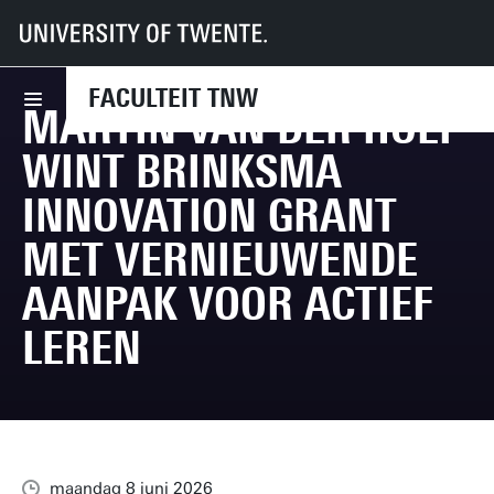
UT
Faculteiten
TNW
Nieuws
Martin van der Hoef wint Brinksma Innovation Grant met vernieuwende aa
FACULTEIT TNW
MARTIN VAN DER HOEF
WINT BRINKSMA
INNOVATION GRANT
MET VERNIEUWENDE
AANPAK VOOR ACTIEF
LEREN
maandag 8 juni 2026