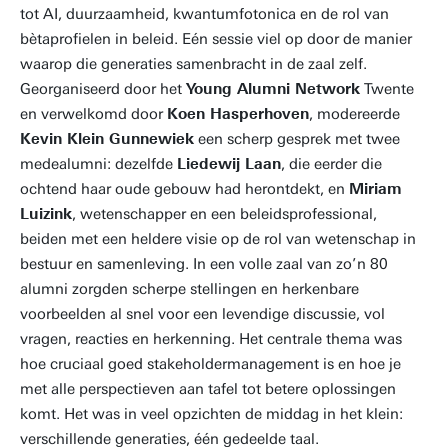
tot AI, duurzaamheid, kwantumfotonica en de rol van
bètaprofielen in beleid. Eén sessie viel op door de manier
waarop die generaties samenbracht in de zaal zelf.
Georganiseerd door het
Young Alumni Network
Twente
en verwelkomd door
Koen Hasperhoven
, modereerde
Kevin Klein Gunnewiek
een scherp gesprek met twee
medealumni: dezelfde
Liedewij Laan
, die eerder die
ochtend haar oude gebouw had herontdekt, en
Miriam
Luizink
, wetenschapper en een beleidsprofessional,
beiden met een heldere visie op de rol van wetenschap in
bestuur en samenleving. In een volle zaal van zo’n 80
alumni zorgden scherpe stellingen en herkenbare
voorbeelden al snel voor een levendige discussie, vol
vragen, reacties en herkenning. Het centrale thema was
hoe cruciaal goed stakeholdermanagement is en hoe je
met alle perspectieven aan tafel tot betere oplossingen
komt. Het was in veel opzichten de middag in het klein:
verschillende generaties, één gedeelde taal.