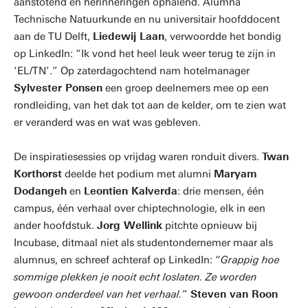
aanstotend en herinneringen ophalend. Alumna
Technische Natuurkunde en nu universitair hoofddocent
aan de TU Delft,
Liedewij Laan
, verwoordde het bondig
op LinkedIn: “Ik vond het heel leuk weer terug te zijn in
‘EL/TN’.” Op zaterdagochtend nam hotelmanager
Sylvester Ponsen
een groep deelnemers mee op een
rondleiding, van het dak tot aan de kelder, om te zien wat
er veranderd was en wat was gebleven.
De inspiratiesessies op vrijdag waren ronduit divers.
Twan
Korthorst
deelde het podium met alumni
Maryam
Dodangeh
en
Leontien Kalverda
: drie mensen, één
campus, één verhaal over chiptechnologie, elk in een
ander hoofdstuk.
Jorg Wellink
pitchte opnieuw bij
Incubase, ditmaal niet als studentondernemer maar als
alumnus, en schreef achteraf op LinkedIn: “
Grappig hoe
sommige plekken je nooit echt loslaten. Ze worden
gewoon onderdeel van het verhaal.
”
Steven van Roon