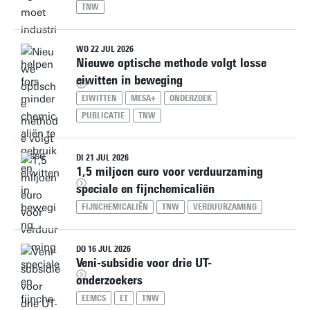
TNW
WO 22 JUL 2026
Nieuwe optische methode volgt losse
eiwitten in beweging
EIWITTEN
MESA+
ONDERZOEK
PUBLICATIE
TNW
DI 21 JUL 2026
1,5 miljoen euro voor verduurzaming
speciale en fijnchemicaliën
FIJNCHEMICALIËN
TNW
VERDUURZAMING
DO 16 JUL 2026
Veni-subsidie voor drie UT-
onderzoekers
EEMCS
ET
TNW