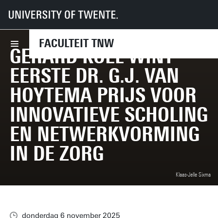
UT
Faculteiten
TNW
Nieuws
Gerard Koel wint eerste Dr. G.J. van Hoytema Prijs voor innovatieve schol
FACULTEIT TNW
GERARD KOEL WINT
EERSTE DR. G.J. VAN
HOYTEMA PRIJS VOOR
INNOVATIEVE SCHOLING
EN NETWERKVORMING
IN DE ZORG
Klaas-Jelle Sixma
donderdag 6 november 2025