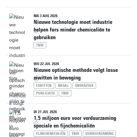
MA 3 AUG 2026
Nieuwe technologie moet industrie
helpen fors minder chemicaliën te
gebruiken
TNW
WO 22 JUL 2026
Nieuwe optische methode volgt losse
eiwitten in beweging
EIWITTEN
MESA+
ONDERZOEK
PUBLICATIE
TNW
DI 21 JUL 2026
1,5 miljoen euro voor verduurzaming
speciale en fijnchemicaliën
FIJNCHEMICALIËN
TNW
VERDUURZAMING