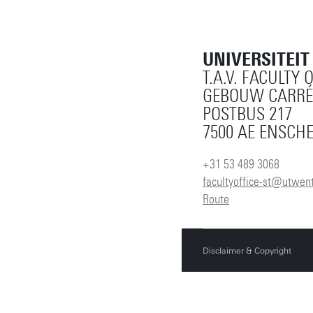
UNIVERSITEI
T.A.V. FACULTY 
GEBOUW CARRÉ
POSTBUS 217
7500 AE ENSCH
+31 53 489 3068
facultyoffice-st@utwent
Route
Disclaimer & Copyright