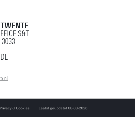
Herstel alle filters
T TWENTE
OFFICE S&T
 3033
EDE
e.nl
Privacy & Cookies
Laatst geüpdatet 08-08-2026