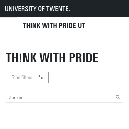
UT
Th!nk with Pride
THINK WITH PRIDE UT
TH!NK WITH PRIDE
Toon filters
PERIODE