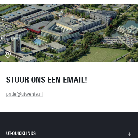
STUUR ONS EEN EMAIL!
pride@utwente.nl
UT-QUICKLINKS