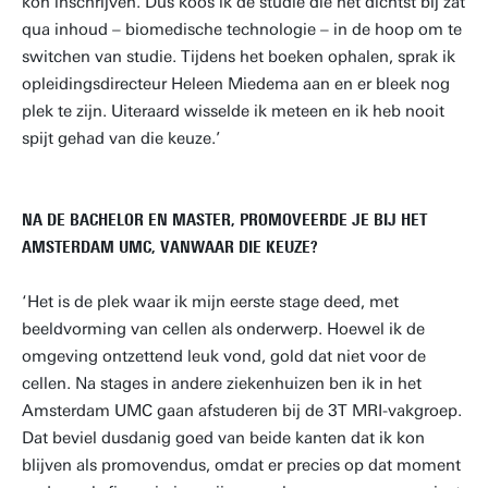
kon inschrijven. Dus koos ik de studie die het dichtst bij zat
qua inhoud – biomedische technologie – in de hoop om te
switchen van studie. Tijdens het boeken ophalen, sprak ik
opleidingsdirecteur Heleen Miedema aan en er bleek nog
plek te zijn. Uiteraard wisselde ik meteen en ik heb nooit
spijt gehad van die keuze.’
NA DE BACHELOR EN MASTER, PROMOVEERDE JE BIJ HET
AMSTERDAM UMC, VANWAAR DIE KEUZE?
‘Het is de plek waar ik mijn eerste stage deed, met
beeldvorming van cellen als onderwerp. Hoewel ik de
omgeving ontzettend leuk vond, gold dat niet voor de
cellen. Na stages in andere ziekenhuizen ben ik in het
Amsterdam UMC gaan afstuderen bij de 3T MRI-vakgroep.
Dat beviel dusdanig goed van beide kanten dat ik kon
blijven als promovendus, omdat er precies op dat moment