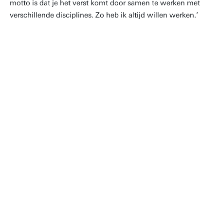
motto is dat je het verst komt door samen te werken met
verschillende disciplines. Zo heb ik altijd willen werken.’
Je verbindt als TG’er de
dagelijkse kliniek met innovatie en
techniek. Mijn motto is dat je het
verst komt door samen te werken
met verschillende disciplines.
Wouter Potters