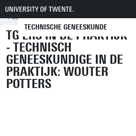
UT
Onderwijs
Studenteninformatie
Opleidingen
Technische Geneeskunde
TG'ers in de praktijk
Wouter Potters
TECHNISCHE GENEESKUNDE
TG'ERS IN DE PRAKTIJK
- TECHNISCH
GENEESKUNDIGE IN DE
PRAKTIJK: WOUTER
POTTERS