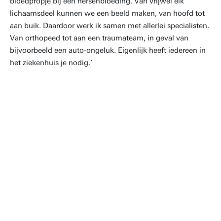
bloedpropje bij een hersenbloeding. Van vrijwel elk
lichaamsdeel kunnen we een beeld maken, van hoofd tot
aan buik. Daardoor werk ik samen met allerlei specialisten.
Van orthopeed tot aan een traumateam, in geval van
bijvoorbeeld een auto-ongeluk. Eigenlijk heeft iedereen in
het ziekenhuis je nodig.’
‘Iedereen in het ziekenhuis
heeft je nodig’
Omar Hertgers