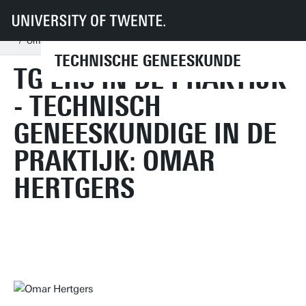
UT
Onderwijs
Studenteninformatie
Opleidingen
Technische Geneeskunde
TG'ers in de praktijk
Omar Hertgers
TECHNISCHE GENEESKUNDE
TG'ERS IN DE PRAKTIJK
- TECHNISCH
GENEESKUNDIGE IN DE
PRAKTIJK: OMAR
HERTGERS