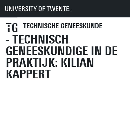
UT
Onderwijs
Studenteninformatie
Opleidingen
Technische Geneeskunde
TG'ers in de praktijk
Kilian Kappert
TG'ERS IN DE PRAKTIJK
TECHNISCHE GENEESKUNDE
- TECHNISCH
GENEESKUNDIGE IN DE
PRAKTIJK: KILIAN
KAPPERT