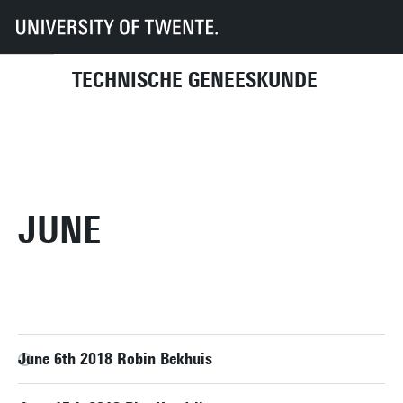
UT
Onderwijs
Studenteninformatie
Opleidingen
Technische Geneeskunde
Master colloquia
2018
June
TECHNISCHE GENEESKUNDE
JUNE
June 6th 2018 Robin Bekhuis