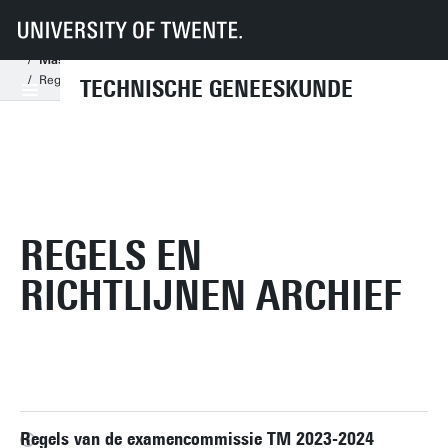
UT
Onderwijs
Studenteninformatie
Opleidingen
Technische Geneeskunde
Examencommissies en regelingen
Master Examencommissie TM (MEX)
Regels en Richtlijnen
Regels en Richtlijnen archief
TECHNISCHE GENEESKUNDE
REGELS EN
RICHTLIJNEN ARCHIEF
Regels van de examencommissie TM 2023-2024