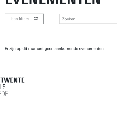
Toon filters
PERIODE
Er zijn op dit moment geen aankomende evenementen
Herstel alle filters
T TWENTE
 5
EDE