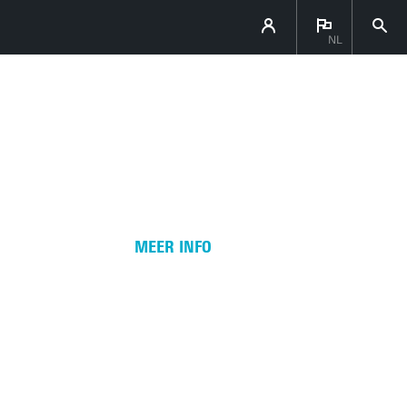
NL
TECHMED
EVENT
:
5 NOVEMBER
MEER INFO