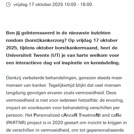
vrijdag 17 oktober 2025 10:00 - 16:00
Ben jij geïnteresseerd in de nieuwste inzichten
rondom (borst)kankerzorg? Op vrijdag 17 oktober
2025, tijdens oktober borstkankermaand, heet de
Universiteit Twente (UT) je van harte welkom voor
een interactieve dag vol inspiratie en kennisdeling.
Dankzij verbeterde behandelingen, genezen steeds meer
mensen van kanker. Tegelijkertijd blijkt dat veel mensen
langdurig gevolgen ervaren zoals vermoeidheid. Deze
vermoeidheid is niet voor iedereen hetzelfde: de ervaring,
impact en voorkeuren voor behandeling verschillen per
persoon. Het
P
ersonalized c
A
nce
R
T
reatme
N
t and ca
R
e
(PARTNR) project is in 2020 gestart om inzicht te krijgen in
de verschillen in vermoeidheid, om tot gepersonaliseerde