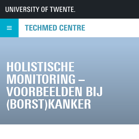
UT
TechMed
TechMed Centrum
Evenementen
Aankomende evenementen
Holistische monitoring – voorbeelden bij (borst)kanker
HOLISTISCHE
MONITORING –
VOORBEELDEN BIJ
(BORST)KANKER