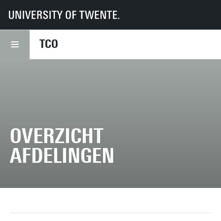
UT
Faculteiten
TNW
TCO
Afdelingen
TCO
OVERZICHT
AFDELINGEN