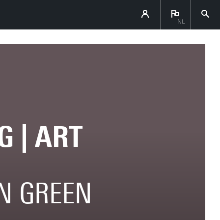
NL
 | ART
N GREEN