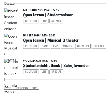
MA 31 AUG 2026 19:45 - 22:15
Open lessen | Studentenkoor
CULTUUR
LNP
MUZIEK
DI 1 SEP 2026 19:15 - 22:00
Open lessen | Musical & theater
CULTUUR
DANS
LNP
MUZIEK
OPEN LES
THEATER
WO 2 SEP 2026 19:30 - 23:00
Studentenbibliotheek | Schrijfavonden
CULTUUR
LNP
SPECIAL
Evenementenoverzicht