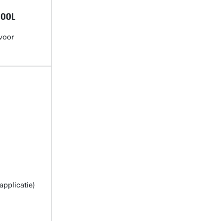
HOOL
voor
applicatie)