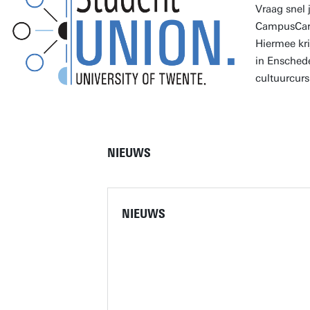
Vraag snel 
CampusCard
Hiermee kr
in Enschede
cultuurcur
NIEUWS
NIEUWS