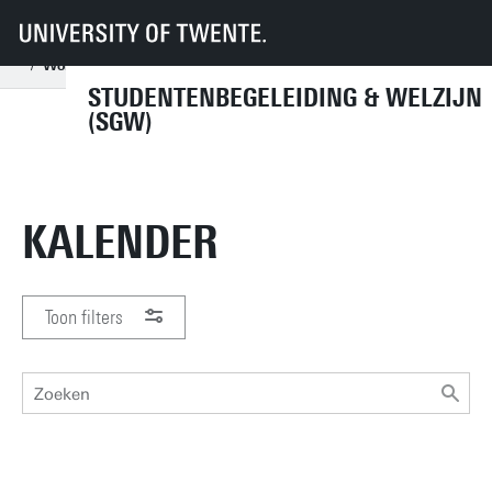
UT
Diensten
CES
SGW
Begeleiding door professionals
Loopbaanadviseur (Career Services)
Workshops en evenementen
Kalender
STUDENTENBEGELEIDING & WELZIJN
(SGW)
KALENDER
Toon filters
PERIODE