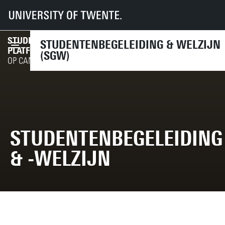
UT
Diensten
CES
SGW
STUDENTENWELZIJN
STUDENTENBEGELEIDING & WELZIJN
MELD JE AAN
PLATFORM
(SGW)
OP CANVAS
STUDENTENBEGELEIDING
& -WELZIJN