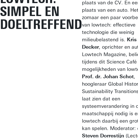
plaats van de CV. En een
SIMPEL EN
plaats van een auto. Het
zomaar een paar voorbe
DOELTREFFEND
van lowtech: effectieve
technologie die weinig
milieubelastend is.
Kris
Decker
, oprichter en au
Lowtech Magazine, beli
tijdens dit Science Café
mogelijkheden van lowt
Prof. dr. Johan Schot
,
hoogleraar Global Histo
Sustainability Transition
laat zien dat een
systeemverandering in 
maatschappij nodig is e
lowtech daarbij een grot
kan spelen. Moderator:
Steven Dorrestijn
(Lect