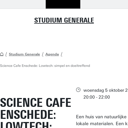
STUDIUM GENERALE
Studium Generale
Agenda
Science Cafe Enschede: Lowtech: simpel en doeltreffend
woensdag 5 oktober 
20:00 - 22:00
SCIENCE CAFE
ENSCHEDE:
Een huis van natuurlijke
LOWTECH:
lokale materialen. Een k