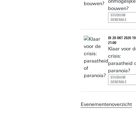
onmogelijke
bouwen?
STUDIUM
GENERALE
DI 20 OKT 2026 19
21:00
Klaar voor d
crisis:
paraatheid 
paranoia?
STUDIUM
GENERALE
Evenementenoverzicht