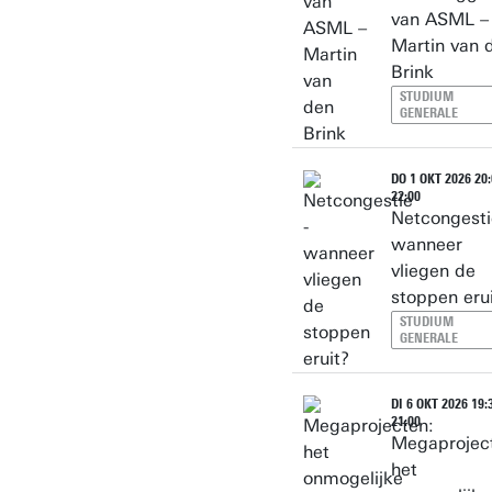
van ASML –
Martin van 
Brink
STUDIUM
GENERALE
DO 1 OKT 2026 20:
22:00
Netcongesti
wanneer
vliegen de
stoppen eru
STUDIUM
GENERALE
DI 6 OKT 2026 19:3
21:00
Megaprojec
het