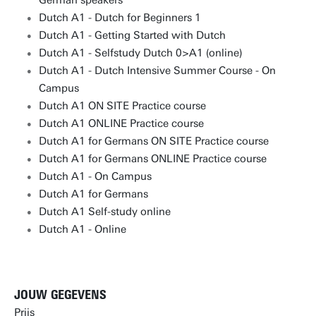
German speakers
24 sep 2026
18:00 - 20:00
26 okt 2026
16:00 - 18:00
Dutch A1 - Dutch for Beginners 1
14 okt 2026
18:00 - 20:00
29 sep 2026
18:00 - 20:00
28 okt 2026
16:00 - 18:00
Dutch A1 - Getting Started with Dutch
19 okt 2026
18:00 - 20:00
1 okt 2026
18:00 - 20:00
Dutch A1 - Selfstudy Dutch 0>A1 (online)
2 nov 2026
16:00 - 18:00
21 okt 2026
18:00 - 20:00
6 okt 2026
18:00 - 20:00
Dutch A1 - Dutch Intensive Summer Course - On
4 nov 2026
16:00 - 18:00
26 okt 2026
18:00 - 20:00
8 okt 2026
18:00 - 20:00
Campus
Dutch A1 ON SITE Practice course
28 okt 2026
18:00 - 20:00
13 okt 2026
18:00 - 20:00
Dutch A1 ONLINE Practice course
2 nov 2026
18:00 - 20:00
15 okt 2026
18:00 - 20:00
Dutch A1 for Germans ON SITE Practice course
4 nov 2026
18:00 - 20:00
20 okt 2026
18:00 - 20:00
Dutch A1 for Germans ONLINE Practice course
22 okt 2026
18:00 - 20:00
Dutch A1 - On Campus
27 okt 2026
18:00 - 20:00
Dutch A1 for Germans
Dutch A1 Self-study online
29 okt 2026
18:00 - 20:00
Dutch A1 - Online
3 nov 2026
18:00 - 20:00
5 nov 2026
18:00 - 20:00
JOUW GEGEVENS
Prijs