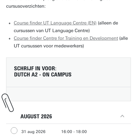
cursusoverzichten:
Course finder UT Language Centre (EN)
(alleen de
cursussen van UT Language Centre)
Course finder Centre for Training en Development
(alle
UT cursussen voor medewerkers)
SCHRIJF IN VOOR:
DUTCH A2 - ON CAMPUS
AUGUST 2026
31 aug 2026
16:00 - 18:00