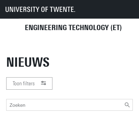
UT
Faculteiten
ET
Nieuws
ENGINEERING TECHNOLOGY (ET)
NIEUWS
Toon filters
PERIODE