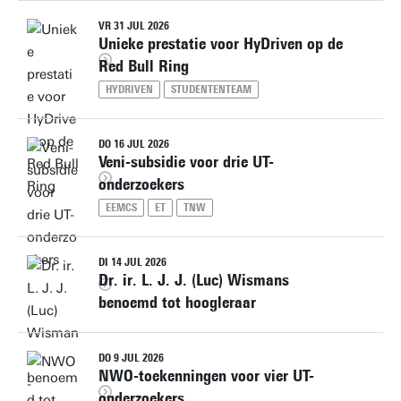
VR 31 JUL 2026
Unieke prestatie voor HyDriven op de
Red Bull Ring
HYDRIVEN
STUDENTENTEAM
DO 16 JUL 2026
Veni-subsidie voor drie UT-
onderzoekers
EEMCS
ET
TNW
DI 14 JUL 2026
Dr. ir. L. J. J. (Luc) Wismans
benoemd tot hoogleraar
DO 9 JUL 2026
NWO-toekenningen voor vier UT-
onderzoekers