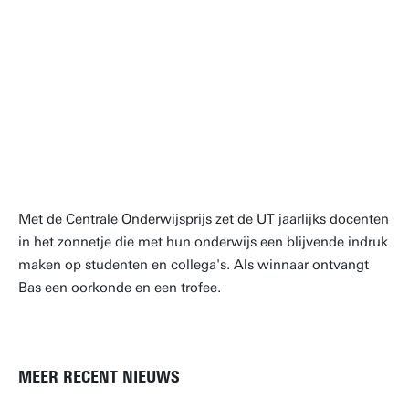
"Het draait erom studenten te
inspireren om oplossingen te
ontwerpen voor de uitdagingen
van morgen in de echte
wereld."
dr. ir. Bas Borsje
Met de Centrale Onderwijsprijs zet de UT jaarlijks docenten
in het zonnetje die met hun onderwijs een blijvende indruk
maken op studenten en collega's. Als winnaar ontvangt
Bas een oorkonde en een trofee.
MEER RECENT NIEUWS