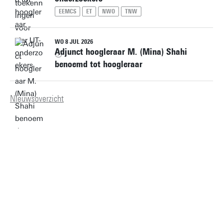
EEMCS
ET
NWO
TNW
WO 8 JUL 2026
Adjunct hoogleraar M. (Mina) Shahi
benoemd tot hoogleraar
Nieuwsoverzicht