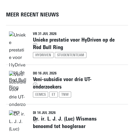
MEER RECENT NIEUWS
VR 31 JUL 2026
Unieke prestatie voor HyDriven op de
Red Bull Ring
HYDRIVEN
STUDENTENTEAM
DO 16 JUL 2026
Veni-subsidie voor drie UT-
onderzoekers
EEMCS
ET
TNW
DI 14 JUL 2026
Dr. ir. L. J. J. (Luc) Wismans
benoemd tot hoogleraar