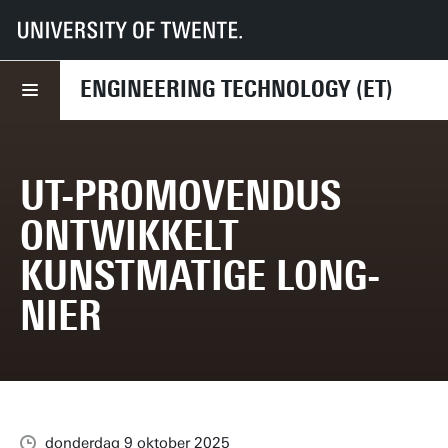
UT
Faculteiten
ET
Nieuws
UT-promovendus ontwikkelt kunstmatige long-nier
ENGINEERING TECHNOLOGY (ET)
UT-PROMOVENDUS
ONTWIKKELT
KUNSTMATIGE LONG-
NIER
donderdag 9 oktober 2025