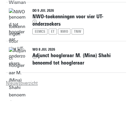
DO 9 JUL 2026
NWO-toekenningen voor vier UT-
onderzoekers
EEMCS
ET
NWO
TNW
WO 8 JUL 2026
Adjunct hoogleraar M. (Mina) Shahi
benoemd tot hoogleraar
Nieuwsoverzicht