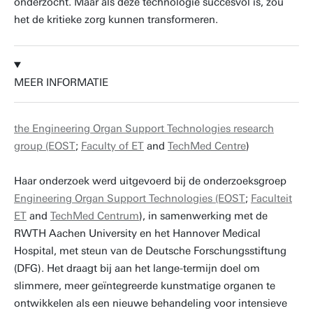
onderzocht. Maar als deze technologie succesvol is, zou
het de kritieke zorg kunnen transformeren.
MEER INFORMATIE
the Engineering Organ Support Technologies research
group (EOST
;
Faculty of ET
and
TechMed Centre
)
Haar onderzoek werd uitgevoerd bij de onderzoeksgroep
Engineering Organ Support Technologies (EOST
;
Faculteit
ET
and
TechMed Centrum
), in samenwerking met de
RWTH Aachen University en het Hannover Medical
Hospital, met steun van de Deutsche Forschungsstiftung
(DFG). Het draagt bij aan het lange-termijn doel om
slimmere, meer geïntegreerde kunstmatige organen te
ontwikkelen als een nieuwe behandeling voor intensieve