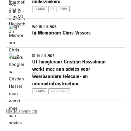
onderzoekers
EEMCS
ET
TNW
WO 15 JUL 2026
In Memoriam Chris Vissers
DI 14 JUL 2026
UT-hoogleraar Cristian Hesselman
werkt mee aan advies voor
weerbaardere telecom- en
internetinfrastructuur
EEMCS
VEILIGHEID
Nieuwsoverzicht