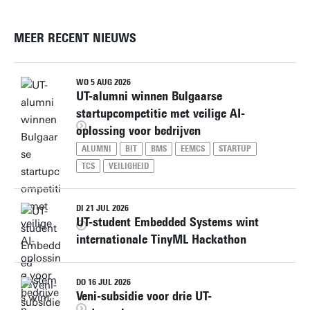
MEER RECENT NIEUWS
WO 5 AUG 2026
UT-alumni winnen Bulgaarse
startupcompetitie met veilige AI-
oplossing voor bedrijven
ALUMNI
BIT
BMS
EEMCS
STARTUP
TCS
VEILIGHEID
DI 21 JUL 2026
UT-student Embedded Systems wint
internationale TinyML Hackathon
DO 16 JUL 2026
Veni-subsidie voor drie UT-