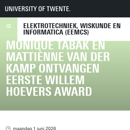
UT
Faculteiten
EEMCS
Nieuws
Monique Tabak en Mattiènne van der Kamp ontvangen eerste Willem Ho
ELEKTROTECHNIEK, WISKUNDE EN
INFORMATICA (EEMCS)
MONIQUE TABAK EN
MATTIÈNNE VAN DER
KAMP ONTVANGEN
EERSTE WILLEM
HOEVERS AWARD
maandag 1 juni 2026