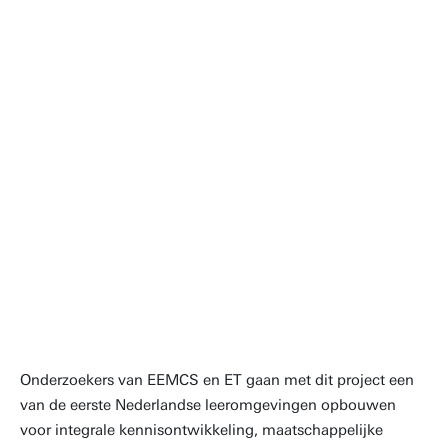
Het HCD-team en ik zullen gezamenlijk leiding
geven aan een werkpakket gericht op het
ontwikkelen van een transdisciplinaire
methodologie voor de toekomst van fysiek
werk (en werkenden). Dit is een bijzondere
kans voor fysiek werk dat gericht is op
solidariteit. We zullen voortbouwen op de
decennialange ervaring van de HCD-groep in
transdisciplinaire samenwerking en manieren
verkennen om geautomatiseerde technologie
gezamenlijk te herdenken: technologie die
collectief eigendom is, lokaal wordt bestuurd
en ontworpen om sociale in plaats van
extractieve doelen te dienen.
Dr. ir. Cristina Zaga
Onderzoekers van EEMCS en ET gaan met dit project een
van de eerste Nederlandse leeromgevingen opbouwen
voor integrale kennisontwikkeling, maatschappelijke