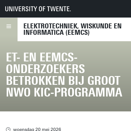
UT
Faculteiten
EEMCS
Nieuws
ET- en EEMCS-onderzoekers betrokken bij groot NWO KIC-programma
ELEKTROTECHNIEK, WISKUNDE EN
INFORMATICA (EEMCS)
ET- EN EEMCS-
ONDERZOEKERS
BETROKKEN BIJ GROOT
NWO KIC-PROGRAMMA
woensdag 20 mei 2026