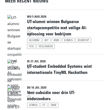
MEER RECENT NIEUWS
WO 5 AUG 2026
UT-alumni winnen Bulgaarse
startupcompetitie met veilige AI-
oplossing voor bedrijven
ALUMNI
BIT
BMS
EEMCS
STARTUP
TCS
VEILIGHEID
DI 21 JUL 2026
UT-student Embedded Systems wint
internationale TinyML Hackathon
DO 16 JUL 2026
Veni-subsidie voor drie UT-
onderzoekers
EEMCS
ET
TNW