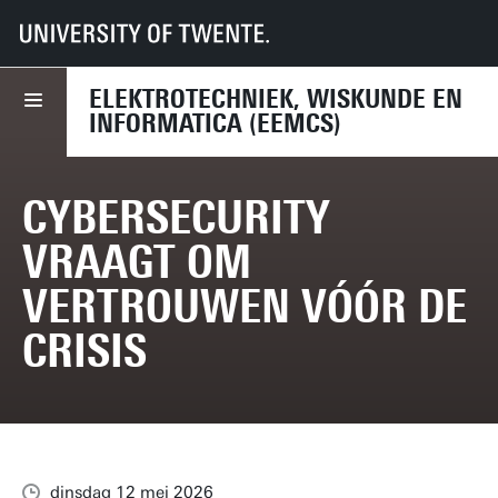
UT
Faculteiten
EEMCS
Nieuws
Cybersecurity vraagt om vertrouwen vóór de crisis
ELEKTROTECHNIEK, WISKUNDE EN
INFORMATICA (EEMCS)
CYBERSECURITY
VRAAGT OM
VERTROUWEN VÓÓR DE
CRISIS
dinsdag 12 mei 2026