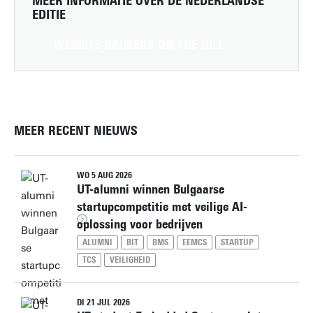
MEER INFORMATIE OVER DE NEDERLANDSE
EDITIE
WEBSITE HACKERS ON THE HILL
MEER RECENT NIEUWS
WO 5 AUG 2026
UT-alumni winnen Bulgaarse
startupcompetitie met veilige AI-
oplossing voor bedrijven
ALUMNI
BIT
BMS
EEMCS
STARTUP
TCS
VEILIGHEID
DI 21 JUL 2026