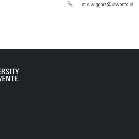
i.m.e.wiggers@utwente.nl