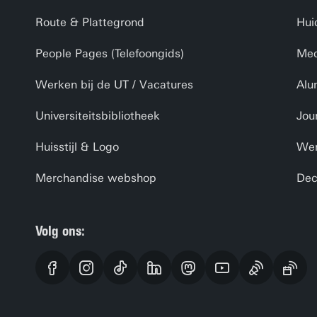
Route & Plattegrond
Hui
People Pages (Telefoongids)
Med
Werken bij de UT / Vacatures
Alu
Universiteitsbibliotheek
Jou
Huisstijl & Logo
Wer
Merchandise webshop
Dec
Volg ons: