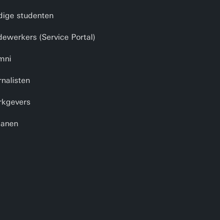
dige studenten
ewerkers (Service Portal)
mni
rnalisten
kgevers
anen