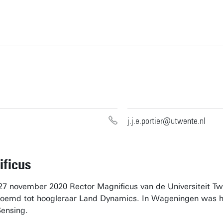
j.j.e.portier@utwente.nl
ificus
27 november 2020 Rector Magnificus van de Universiteit T
enoemd tot hoogleraar Land Dynamics. In Wageningen was h
Sensing.