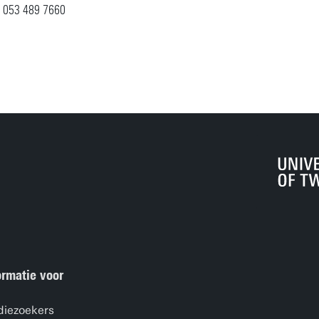
053 489 7660
ormatie voor
diezoekers