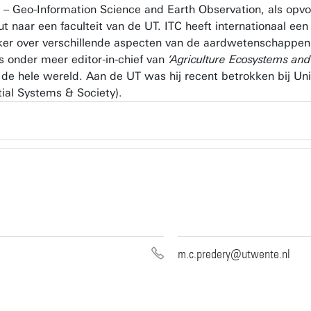
TC – Geo-Information Science and Earth Observation, als opvo
tuut naar een faculteit van de UT. ITC heeft internationaal e
ker over verschillende aspecten van de aardwetenschappen
is onder meer editor-in-chief van
‘Agriculture Ecosystems an
e hele wereld. Aan de UT was hij recent betrokken bij Uni
tial Systems & Society).
m.c.predery@utwente.nl