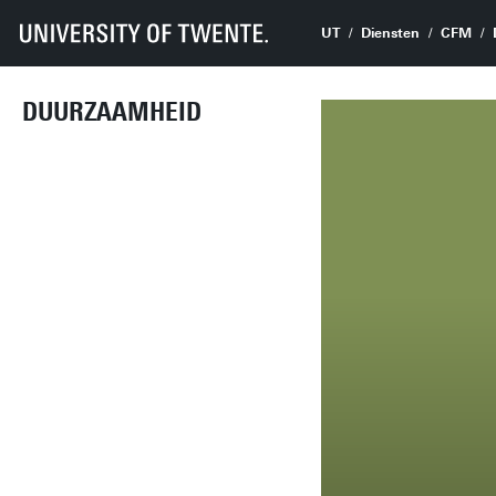
UT
Diensten
CFM
DUURZAAMHEID