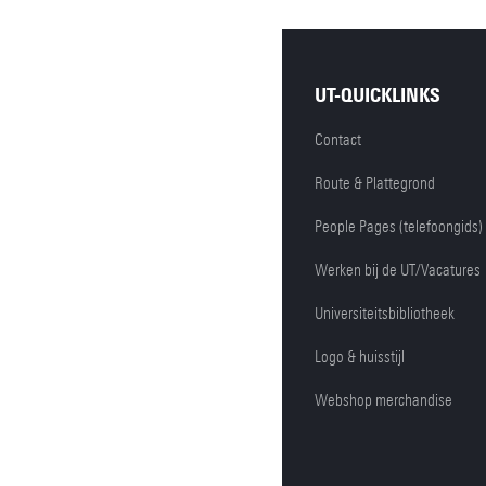
UT-QUICKLINKS
Contact
Route & Plattegrond
People Pages (telefoongids)
Werken bij de UT/Vacatures
Universiteitsbibliotheek
Logo & huisstijl
Webshop merchandise