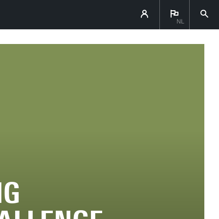
NL
NG