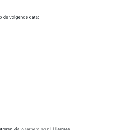
p de volgende data:
treren via
waarneming.nl
. Hiermee