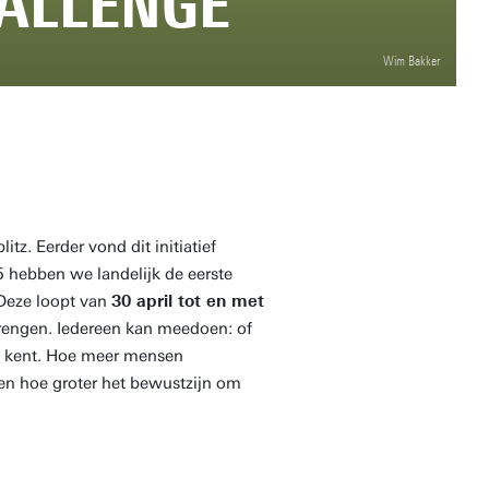
HALLENGE
Wim Bakker
tz. Eerder vond dit initiatief
5 hebben we landelijk de eerste
 Deze loopt van
30 april tot en met
brengen. Iedereen kan meedoen: of
am kent. Hoe meer mensen
 en hoe groter het bewustzijn om