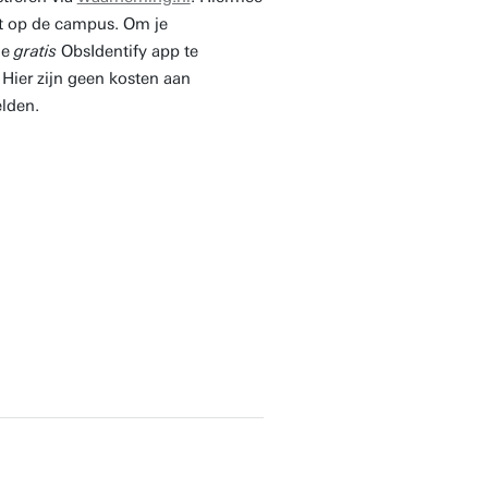
eit op de campus. Om je
de
gratis
ObsIdentify app te
ier zijn geen kosten aan
elden.