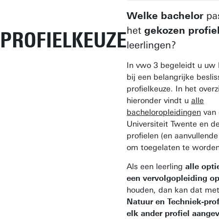
Welke bachelor
pas
het
gekozen profie
PROFIELKEUZE
leerlingen?
In vwo 3 begeleidt u uw 
bij een belangrijke beslis
profielkeuze. In het overz
hieronder vindt u
alle
bacheloropleidingen
van 
Universiteit Twente en de
profielen (en aanvullend
om toegelaten te worden
Als een leerling
alle opti
een vervolgopleiding o
houden, dan kan dat me
Natuur en Techniek-prof
elk ander profiel aange