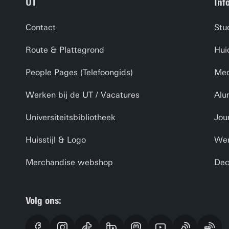
UT
Inf
Contact
Stu
Route & Plattegrond
Hui
People Pages (Telefoongids)
Med
Werken bij de UT / Vacatures
Alu
Universiteitsbibliotheek
Jou
Huisstijl & Logo
Wer
Merchandise webshop
Dec
Volg ons: