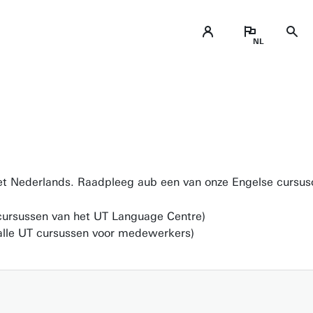
 het Nederlands. Raadpleeg aub een van onze Engelse cursus
Samenwerken met de UT
cursussen van het UT Language Centre)
Bedrijfsruimte op de campus
alle UT cursussen voor medewerkers)
PhD/EngD in het bedrijfsleven
Ondersteuning door Novel-T
DesignLab