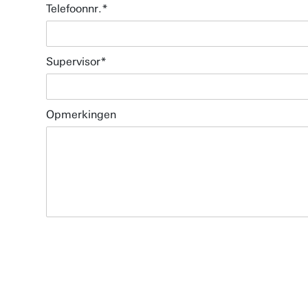
Telefoonnr.
Supervisor
Opmerkingen
Plattegrond (in pdf)
Route & Parkeren
Wifi voor bezoekers
Reserveringsbureau
Eten & Drinken