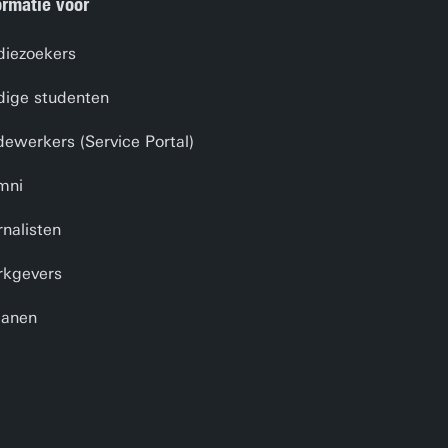
ormatie voor
diezoekers
dige studenten
ewerkers (Service Portal)
mni
rnalisten
kgevers
anen