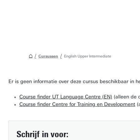
Cursussen
English Upper Intermediate
Er is geen informatie over deze cursus beschikbaar in
Vind een medewerker
Course finder UT Language Centre (EN)
(alleen de 
UT-publicaties
Course finder Centre for Training en Development
(
Onderzoeksinstituten
Disciplines & Vakgroepen
Schrijf in voor: