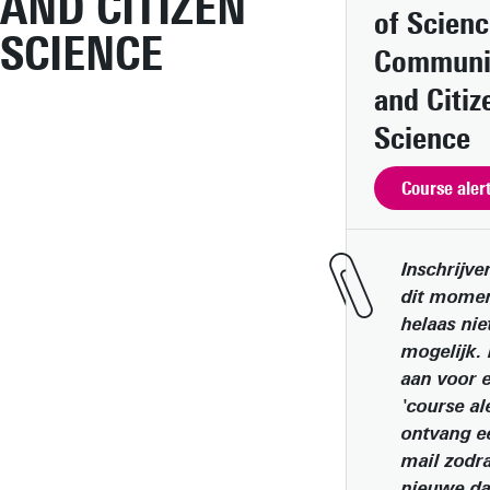
AND CITIZEN
of Scien
SCIENCE
Communi
and Citiz
Vind een medewerker
UT-publicaties
Science
Onderzoeksinstituten
Course aler
Disciplines & Vakgroepen
Inschrijve
dit mome
helaas nie
Samenwerken met de UT
mogelijk.
Bedrijfsruimte op de campus
aan voor 
'course al
PhD/EngD in het bedrijfsleven
ontvang e
Ondersteuning door Novel-T
mail zodra