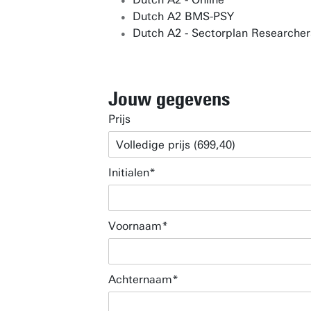
3 nov 2026
18:00 - 20:00
Dutch A2 BMS-PSY
Samenwerken met de UT
Dutch A2 - Sectorplan Researcher
5 nov 2026
18:00 - 20:00
Bedrijfsruimte op de campus
PhD/EngD in het bedrijfsleven
Ondersteuning door Novel-T
Jouw gegevens
DesignLab
Prijs
Initialen
Voornaam
Achternaam