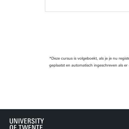
*Deze cursus is volgeboekt, als je je nu regist
geplaatst en automatisch ingeschreven als er 
Plattegrond (in pdf)
Route & Parkeren
Wifi voor bezoekers
Reserveringsbureau
Eten & Drinken