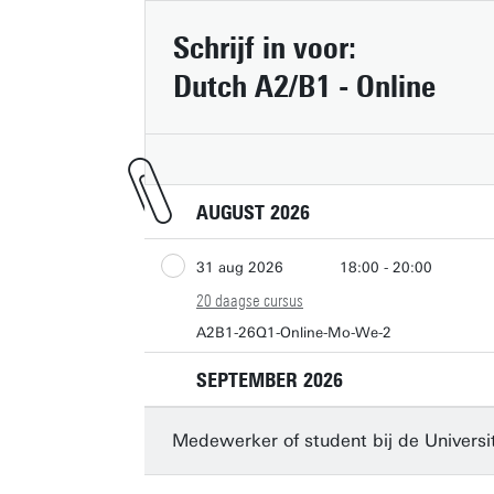
Schrijf in voor:
Dutch A2/B1 - Online
AUGUST 2026
31 aug 2026
18:00 - 20:00
2 sep 2026
20 daagse cursus
18:00 - 20:00
7 sep 2026
18:00 - 20:00
A2B1-26Q1-Online-Mo-We-2
9 sep 2026
18:00 - 20:00
SEPTEMBER 2026
14 sep 2026
18:00 - 20:00
Vind een medewerker
16 sep 2026
18:00 - 20:00
1 sep 2026
18:00 - 20:00
Medewerker of student bij de Universi
21 sep 2026
18:00 - 20:00
UT-publicaties
3 sep 2026
20 daagse cursus
18:00 - 20:00
23 sep 2026
18:00 - 20:00