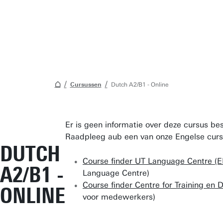
Cursussen
Dutch A2/B1 - Online
Er is geen informatie over deze cursus be
Open dagen Bachelor/Master
Raadpleeg aub een van onze Engelse curs
DUTCH
Meelopen met een student
Course finder UT Language Centre (E
A2/B1 -
HBO-doorstroom
Language Centre)
Student Services Contact Centre
Course finder Centre for Training en
ONLINE
voor medewerkers)
Toon alle links