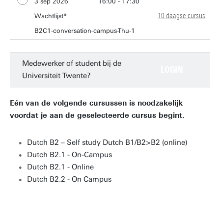
3 sep 2026
16:00 - 17:30
10 daagse cursus
10 sep 2026
Wachtlijst*
16:00 - 17:30
17 sep 2026
B2C1-conversation-campus-Thu-1
16:00 - 17:30
24 sep 2026
16:00 - 17:30
1 okt 2026
16:00 - 17:30
Medewerker of student bij de
LOGIN
Universiteit Twente?
8 okt 2026
16:00 - 17:30
15 okt 2026
16:00 - 17:30
Eén van de volgende cursussen is noodzakelijk
22 okt 2026
16:00 - 17:30
voordat je aan de geselecteerde cursus begint.
29 okt 2026
16:00 - 17:30
5 nov 2026
16:00 - 17:30
Dutch B2 – Self study Dutch B1/B2>B2 (online)
Dutch B2.1 - On-Campus
Dutch B2.1 - Online
Dutch B2.2 - On Campus