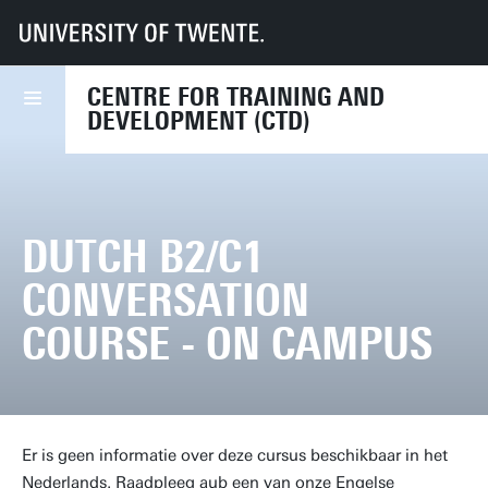
UT
Diensten
HR
CTD
Course finder
Dutch B2/C1 Conversation course - on campus
CENTRE FOR TRAINING AND
DEVELOPMENT (CTD)
DUTCH B2/C1
CONVERSATION
COURSE - ON CAMPUS
Er is geen informatie over deze cursus beschikbaar in het
Nederlands. Raadpleeg aub een van onze Engelse