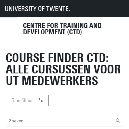
UT
Diensten
HR
CTD
Course finder
STEL EEN ALERT IN JE
CENTRE FOR TRAINING AND
MIJN ACCOUNT
ACCOUNT EN KRIJG EEN MAIL
DEVELOPMENT (CTD)
BIJ NIEUWSTE CURSUSSEN
COURSE FINDER CTD:
ALLE CURSUSSEN VOOR
UT MEDEWERKERS
Toon filters