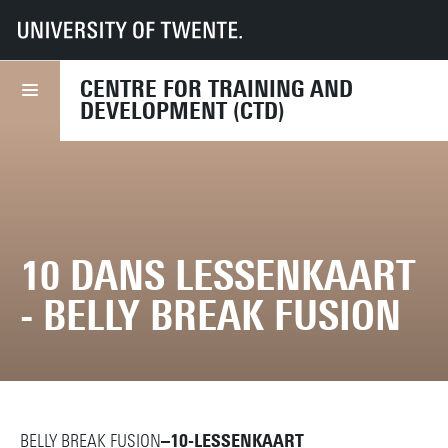
UT
Diensten
HR
CTD
Course finder
10 dans lessenkaart - Belly Break Fusion
CENTRE FOR TRAINING AND
DEVELOPMENT (CTD)
10 DANS LESSENKAART
- BELLY BREAK FUSION
BELLY BREAK FUSION
–10-LESSENKAART